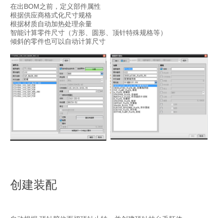
零件名称可附带默认属性
在出BOM之前，定义部件属性
1. NULL（绝对坐标）
零件编号智能控制，无需用户考虑
根据供应商格式化尺寸规格
2. WCS（相对坐标）
支持中文拼音首字母搜索零件名称（如：前模架，搜"QMJ"）
3. WCS XY（相对坐标偏移XY值）
根据材质自动加热处理余量
支持零件形状定义
4. POINT（选点）
智能计算零件尺寸（方形、圆形、顶针特殊规格等）
5. POINT XY（选点偏移XY值）
倾斜的零件也可以自动计算尺寸
6. PLANE XY（平面上的点偏移XY值）
7. PLANE POINT（平面上的点）
创建装配
该功能能够迅速的计算零件的清单以及一键式输入Excel文档。设计师最关心
的功能！