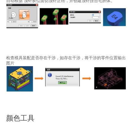
自动根据 顶针胶位面切顶针止转，并创建顶针挂台毛胚体。
用户可以自定义输出信息，一切掌握在你手中。。。
史上最快的水路设计功能，支持正交模式、镜像点模式、角度取整、点位取
整、同步模式。。。不管什么角度，都能保证堵头深度，各种模式快捷键支
检查模具装配是否存在干涉，如存在干涉，将干涉的零件位置输出
持。
贯通体：设计冷却管道时穿透整个目标体
图片
捕捉：捕捉坐标的整数点（坐标取整）
角度取整：设计冷却管道时角度为整数
正交：设计冷却管道时角度为90度正交
栅格：设计冷却管道时用来参考用
镜像模式：通过坐标进行左右镜像设计冷却管道
点镜像：通过点进行镜像设计冷却管道
增加堵头：增加冷却管道的堵头
延伸：延伸冷却管道的钻头长度）
颜色工具