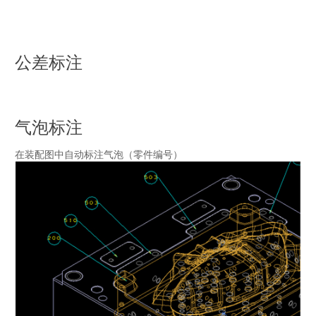
公差标注
尺寸格式刷：类似CAD软件中的格式刷
快速标注公差、附加文本、控制尺寸精度（保留小数点几位数）
自动调整箭头大小
气泡标注
边的角度标注
在装配图中自动标注气泡（零件编号）