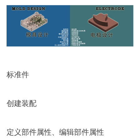
标准件
该功能提供了很好的UG标准件管理平台，用户可以随意添加/删除标准件，可
以随意添加/删除文件夹。标准件库的路径为环境变
量"NXOPEN_STD_DIR"所指路径，默认为NXOPEN目录下Ugstd文件夹。
创建装配
支持中文路径及中文部件名
支持参数化标准件及非参数标准件
支持装配与非装配模式
该功能是用于"硬砍式模具设计"专门研发的。能迅速完成零件的装配，零件名
支持预览标准件图形
称输入及归类，更好的提升了模具设计的工作效率。
7种标准件定位方式
15种命名规则
放置点取整、正交、坐标跟踪等多个快捷键控制
定义部件属性、编辑部件属性
开放式零件名称库，统一企业命名标准
标准件可绕XYZ轴再旋转
零件名称归类（模架类、镶件类。。。）
位置（定位方式）：